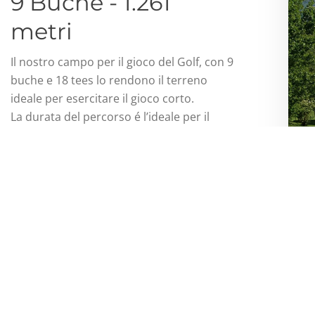
9 Buche - 1.261
metri
Il nostro campo per il gioco del Golf, con 9
buche e 18 tees lo rendono il terreno
ideale per esercitare il gioco corto.
La durata del percorso é l’ideale per il
golfista che vuole fare un giro completo in
un intervallo di tempo inferiore a quanto
si impiega a eseguire lo stesso su un
campo a 18 buche.
DETTAGLI